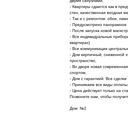
двумя санузлами,
- Квартиры сдаются как в пред
стен, качественная входная м
- Так и с ремонтом: обои, лам
- Предусмотрено панорамное 
- После запуска новой магистра
- Все индивидуальные приборы
квартирах)
- Все коммуникации централь
- Дом кирпичный, сниженной эт
пространство,
- Во дворе новая современная
спортом,
- Дом с гарантией. Все сделки
- Принимаем все виды оплаты,
- Цена действует только на ст
Позвоните нам, чтобы получит
Дом: №2