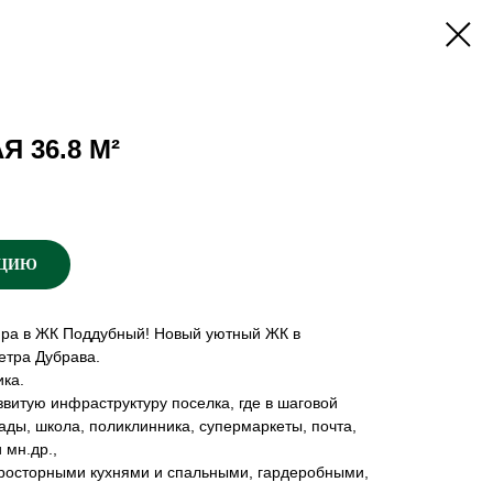
 36.8 М²
АЦИЮ
ира в ЖК Поддубный! Новый уютный ЖК в
етра Дубрава.
ка.
звитую инфраструктуру поселка, где в шаговой
ады, школа, поликлинника, супермаркеты, почта,
 мн.др.,
росторными кухнями и спальными, гардеробными,